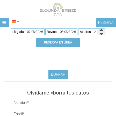
≡
RESERVA
HOME
Llegada
Revisa
Adultos
UBICACIÓN
RESERVA EN LÍNEA
ALOJAMIENTO
INSTALACIONES
RESTAURANTES Y BARES
BORRAR
GALERÍA
Olvídame »borra tus datos
CONTACTO