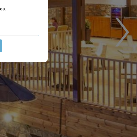
›
les
.