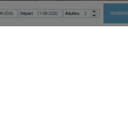
Départ
Adultes
RESERVE
INSTALLATIONS
ices
sont prêts à rendre chaque moment de votre séjour en Crète mé